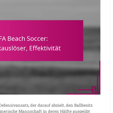
 Defensivansatz, der darauf abzielt, den Ballbesitz
gnerische Mannschaft in deren Hälfte ausgeübt