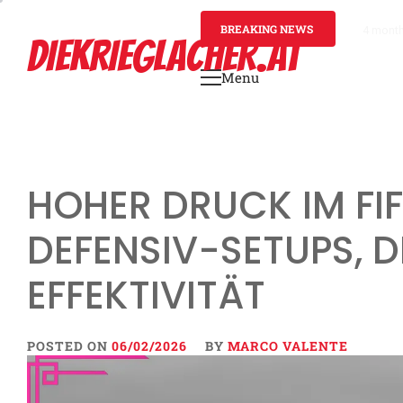
Skip
to
BREAKING NEWS
4 mont
DIEKRIEGLACHER.AT
content
Menu
Primary
Menu
HOHER DRUCK IM FI
DEFENSIV-SETUPS, 
EFFEKTIVITÄT
POSTED ON
06/02/2026
BY
MARCO VALENTE