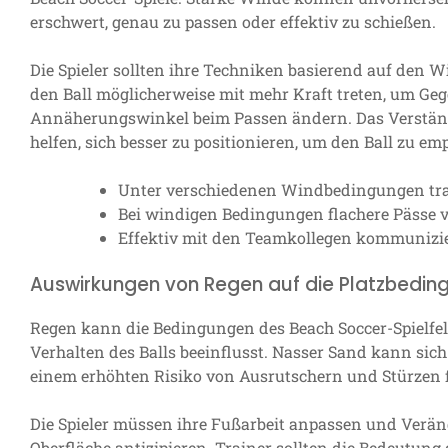
erschwert, genau zu passen oder effektiv zu schießen.
Die Spieler sollten ihre Techniken basierend auf den
den Ball möglicherweise mit mehr Kraft treten, um Ge
Annäherungswinkel beim Passen ändern. Das Verstän
helfen, sich besser zu positionieren, um den Ball zu e
Unter verschiedenen Windbedingungen trai
Bei windigen Bedingungen flachere Pässe v
Effektiv mit den Teamkollegen kommunizi
Auswirkungen von Regen auf die Platzbedin
Regen kann die Bedingungen des Beach Soccer-Spielfel
Verhalten des Balls beeinflusst. Nasser Sand kann si
einem erhöhten Risiko von Ausrutschern und Stürzen f
Die Spieler müssen ihre Fußarbeit anpassen und Verän
Oberfläche antizipieren. Trainer sollten die Bedeutun