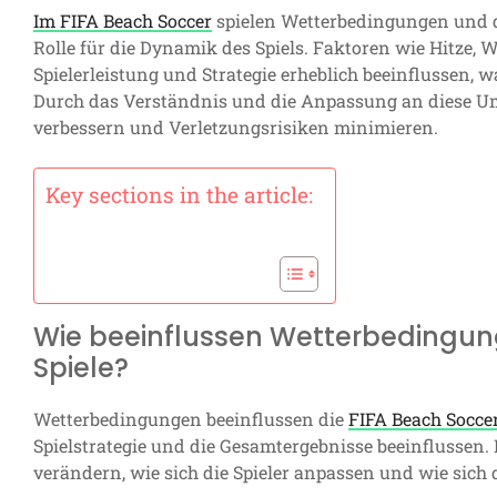
Im FIFA Beach Soccer
spielen Wetterbedingungen und di
Rolle für die Dynamik des Spiels. Faktoren wie Hitze,
Spielerleistung und Strategie erheblich beeinflussen,
Durch das Verständnis und die Anpassung an diese Umw
verbessern und Verletzungsrisiken minimieren.
Key sections in the article:
Wie beeinflussen Wetterbedingun
Spiele?
Wetterbedingungen beeinflussen die
FIFA Beach Socce
Spielstrategie und die Gesamtergebnisse beeinflussen
verändern, wie sich die Spieler anpassen und wie sich d