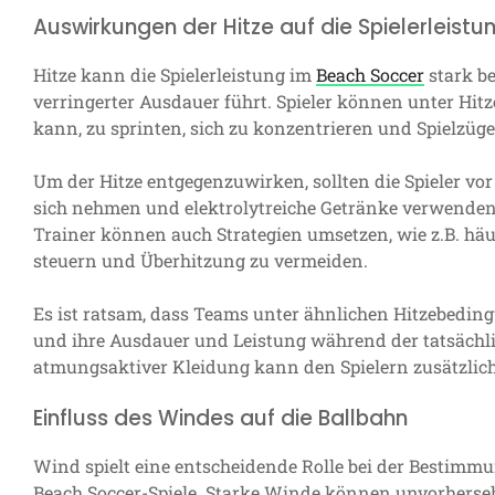
Auswirkungen der Hitze auf die Spielerleistu
Hitze kann die Spielerleistung im
Beach Soccer
stark b
verringerter Ausdauer führt. Spieler können unter Hitz
kann, zu sprinten, sich zu konzentrieren und Spielzüge
Um der Hitze entgegenzuwirken, sollten die Spieler vo
sich nehmen und elektrolytreiche Getränke verwenden,
Trainer können auch Strategien umsetzen, wie z.B. häu
steuern und Überhitzung zu vermeiden.
Es ist ratsam, dass Teams unter ähnlichen Hitzebeding
und ihre Ausdauer und Leistung während der tatsächlic
atmungsaktiver Kleidung kann den Spielern zusätzlic
Einfluss des Windes auf die Ballbahn
Wind spielt eine entscheidende Rolle bei der Bestimm
Beach Soccer-Spiele. Starke Winde können unvorherse