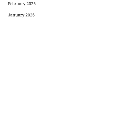
February 2026
January 2026