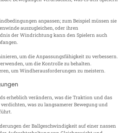
 Windbedingungen anpassen; zum Beispiel müssen sie
genwinde auszugleichen, oder ihren
dnis der Windrichtung kann den Spielern auch
mpfangen.
nieren, um die Anpassungsfähigkeit zu verbessern.
erwenden, um die Kontrolle zu behalten.
eren, um Windherausforderungen zu meistern.
gungen
ds erheblich verändern, was die Traktion und das
ch verdichten, was zu langsamerer Bewegung und
ührt.
derungen der Ballgeschwindigkeit auf einer nassen
g der Aufrechterhaltung von Gleichgewicht und