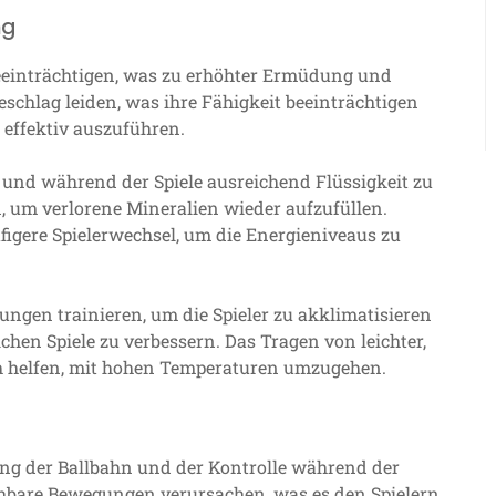
ng
eeinträchtigen, was zu erhöhter Ermüdung und
eschlag leiden, was ihre Fähigkeit beeinträchtigen
 effektiv auszuführen.
r und während der Spiele ausreichend Flüssigkeit zu
 um verlorene Mineralien wieder aufzufüllen.
figere Spielerwechsel, um die Energieniveaus zu
ungen trainieren, um die Spieler zu akklimatisieren
hen Spiele zu verbessern. Das Tragen von leichter,
h helfen, mit hohen Temperaturen umzugehen.
ung der Ballbahn und der Kontrolle während der
hbare Bewegungen verursachen, was es den Spielern