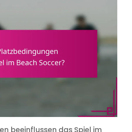
n beeinflussen das Spiel im