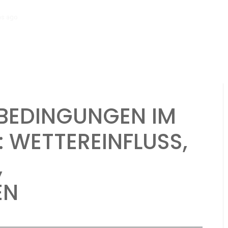
hs ago
Kulturelle Auswirkungen der Spieler bei der FIFA Strandfußba
 BEDINGUNGEN IM
 WETTEREINFLUSS,
,
EN