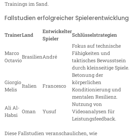
Trainings im Sand.
Fallstudien erfolgreicher Spielerentwicklung
Entwickelter
Trainer
Land
Schlüsselstrategien
Spieler
Fokus auf technische
Marco
Fähigkeiten und
Brasilien
André
Octavio
taktisches Bewusstsein
durch kleinseitige Spiele.
Betonung der
Giorgio
körperlichen
Italien
Francesco
Melis
Konditionierung und
mentalen Resilienz.
Nutzung von
Ali Al-
Oman
Yusuf
Videoanalysen für
Habsi
Leistungsfeedback.
Diese Fallstudien veranschaulichen, wie