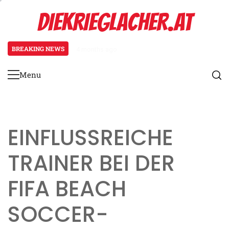
Skip
DIEKRIEGLACHER.AT
to
content
BREAKING NEWS
4 months ago
Offensive Strategien im FIFA Be
Menu
Primary
Menu
EINFLUSSREICHE
TRAINER BEI DER
FIFA BEACH
SOCCER-