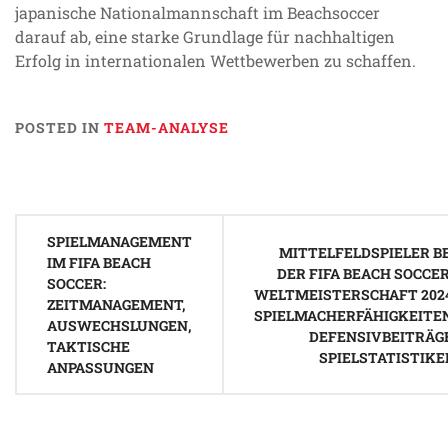
japanische Nationalmannschaft im Beachsoccer
darauf ab, eine starke Grundlage für nachhaltigen
Erfolg in internationalen Wettbewerben zu schaffen.
POSTED IN
TEAM-ANALYSE
Post
SPIELMANAGEMENT
navigation
MITTELFELDSPIELER BE
IM FIFA BEACH
DER FIFA BEACH SOCCER
SOCCER:
WELTMEISTERSCHAFT 2024
ZEITMANAGEMENT,
SPIELMACHERFÄHIGKEITEN
AUSWECHSLUNGEN,
DEFENSIVBEITRÄGE
TAKTISCHE
SPIELSTATISTIKE
ANPASSUNGEN