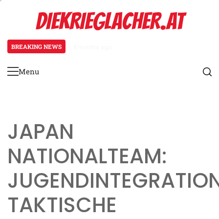
Skip
DIEKRIEGLACHER.AT
to
content
BREAKING NEWS
4 months ago
Offensive Strategien im FIFA Be
Menu
Primary
Menu
JAPAN
NATIONALTEAM:
JUGENDINTEGRATION
TAKTISCHE