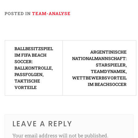
POSTED IN
TEAM-ANALYSE
Post
BALLBESITZSPIEL
navigation
ARGENTINISCHE
IM FIFA BEACH
NATIONALMANNSCHAFT:
SOCCER:
STARSPIELER,
BALLKONTROLLE,
TEAMDYNAMIK,
PASSFOLGEN,
WETTBEWERBSVORTEIL
TAKTISCHE
IM BEACHSOCCER
VORTEILE
LEAVE A REPLY
Your email address will not be published.